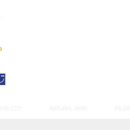
Andújar
Iberian Lynx Lan
Historic centre declarated 
cultural intere
THE CITY
NATURAL PARK
PILG