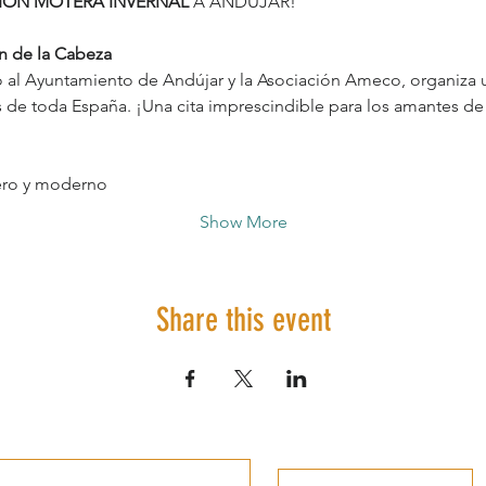
ÓN MOTERA INVERNAL
 A ANDÚJAR!
en de la Cabeza
o al Ayuntamiento de Andújar y la Asociación Ameco, organiza 
de toda España. ¡Una cita imprescindible para los amantes de 
ero y moderno
Show More
Share this event
Information of interest
Leave a review