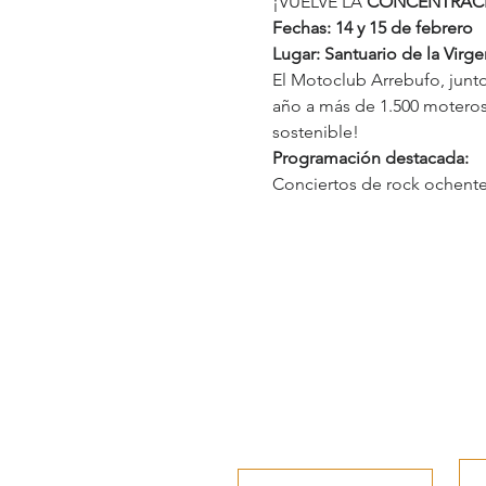
¡VUELVE LA 
CONCENTRACI
Fechas: 14 y 15 de febrero
Lugar: Santuario de la Virg
El Motoclub Arrebufo, junt
año a más de 1.500 moteros 
sostenible!
Programación destacada:
Conciertos de rock ochent
www.andujar.es