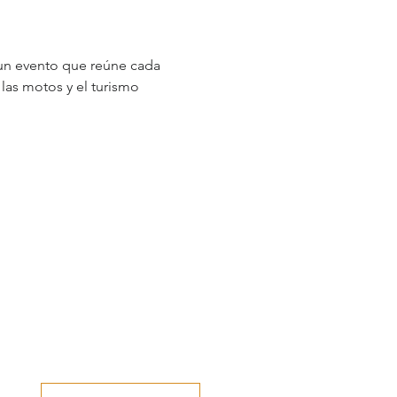
un evento que reúne cada 
las motos y el turismo 
Give us your opinion