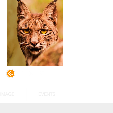
,
d
of
st
RIMAGE
EVENTS