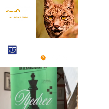
Andújar,
Iberian Lynx Land
Historic centre declarated of cultural
interest