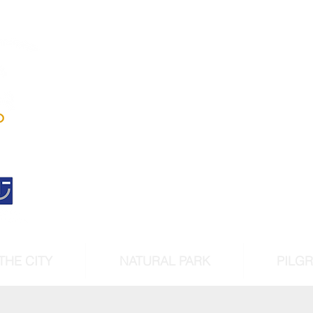
Andújar
Iberian Lynx Lan
Historic centre declarated 
cultural intere
THE CITY
NATURAL PARK
PILG