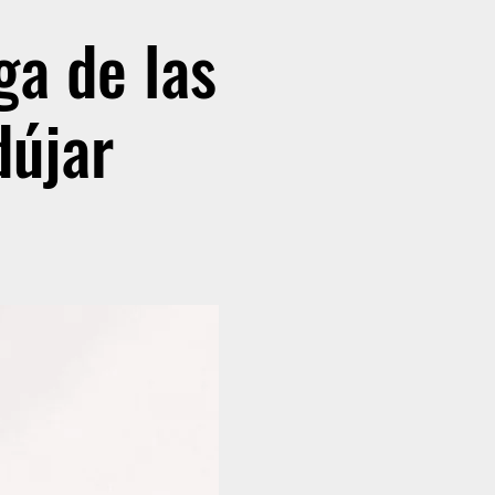
ga de las
dújar