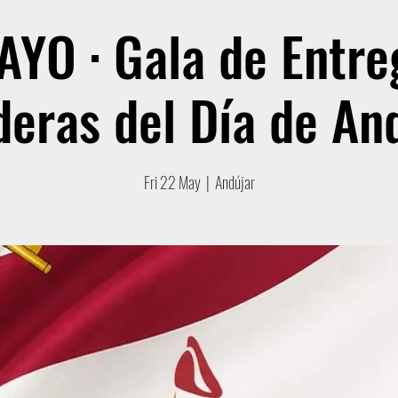
YO · Gala de Entre
eras del Día de An
Fri 22 May
  |  
Andújar