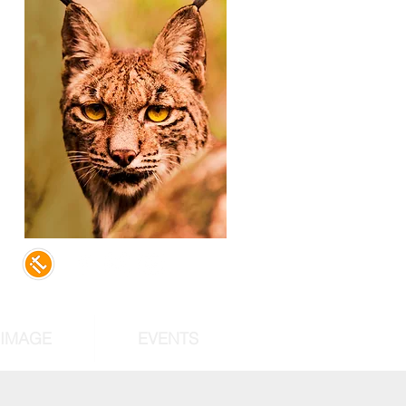
,
d
of
st
RIMAGE
EVENTS