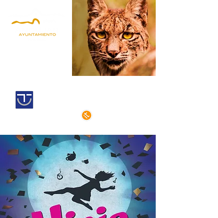
Andújar,
Iberian Lynx Land
Historic centre declarated of cultural
interest