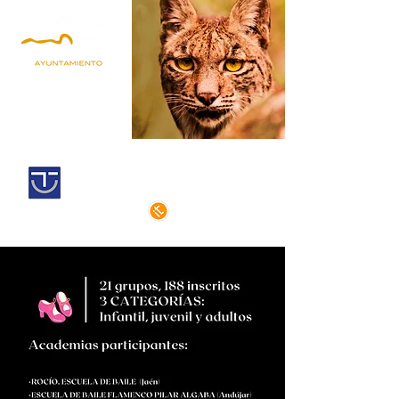
Andújar,
Iberian Lynx Land
Historic centre declarated of cultural
interest