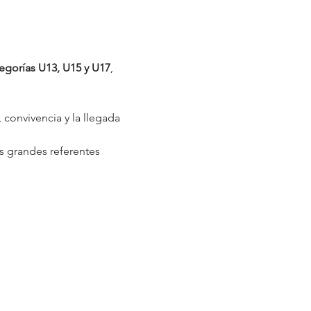
egorías U13, U15 y U17
, 
convivencia y la llegada 
 grandes referentes 