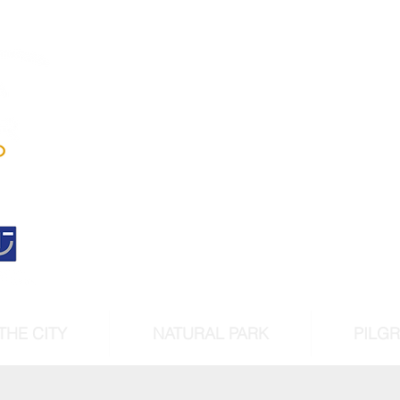
Andújar
Iberian Lynx Lan
Historic centre declarated 
cultural intere
THE CITY
NATURAL PARK
PILG