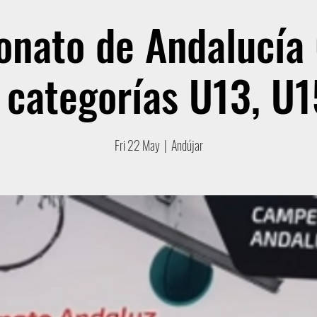
nato de Andalucía
 categorías U13, U1
Fri 22 May
  |  
Andújar