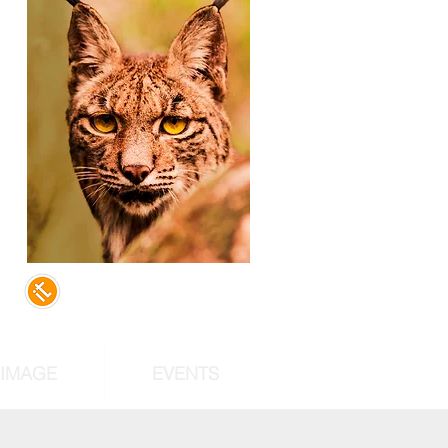
,
d
of
st
RIMAGE
EVENTS