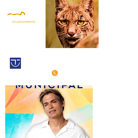
Andújar,
Iberian Lynx Land
Historic centre declarated of cultural
interest