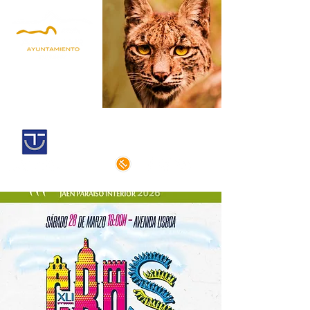
Andújar,
Iberian Lynx Land
Historic centre declarated of cultural
interest