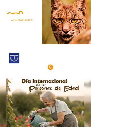
Andújar,
Iberian Lynx Land
Historic centre declarated of cultural
interest