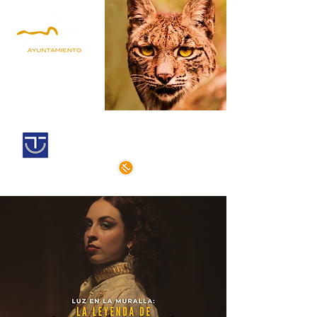
Andújar,
Iberian Lynx Land
Historic centre declarated of cultural
interest