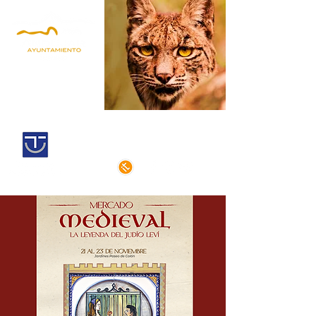
Andújar,
Iberian Lynx Land
Historic centre declarated of cultural
interest