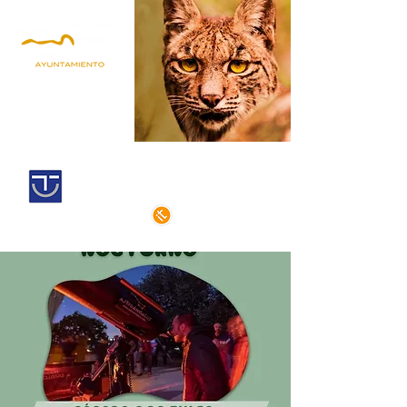
Andújar,
Iberian Lynx Land
Historic centre declarated of cultural
interest