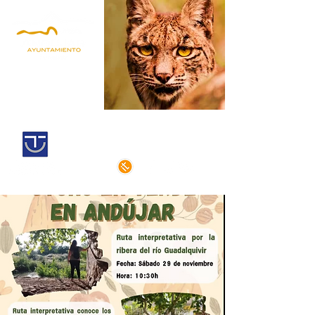
Andújar,
Iberian Lynx Land
Historic centre declarated of cultural
interest