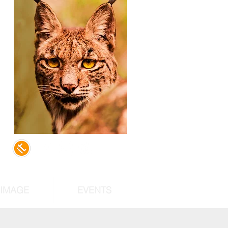
,
d
of
st
RIMAGE
EVENTS