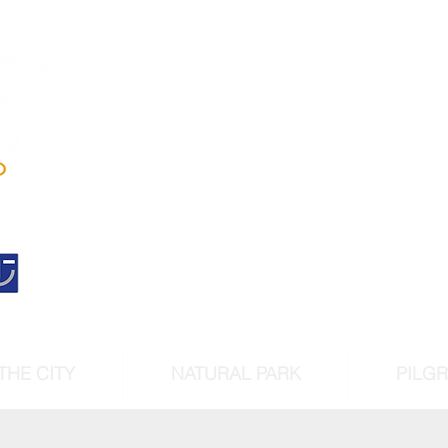
Andújar
Iberian Lynx Lan
Historic centre declarated 
cultural intere
THE CITY
NATURAL PARK
PILG