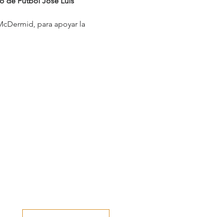
 de Fútbol José Luis 
cDermid, para apoyar la 
Give us your opinion