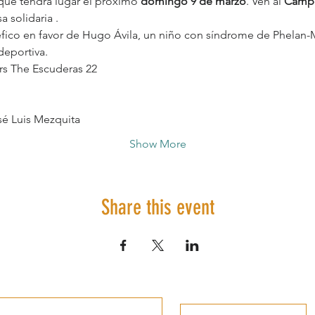
que tendrá lugar el proximo 
domingo 9 de marzo
. Ven al 
Campo
a solidaria .
ico en favor de Hugo Ávila, un niño con síndrome de Phelan-M
deportiva.
rs The Escuderas 22
é Luis Mezquita
Show More
Share this event
Information of interest
Leave a review