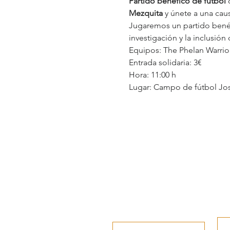
Partido benéfico de fútbol
 
Mezquita
 y únete a una caus
Jugaremos un partido benéf
investigación y la inclusión 
Equipos: The Phelan Warrio
Entrada solidaria: 3€
Hora: 11:00 h
Lugar: Campo de fútbol Jos
www.andujar.es