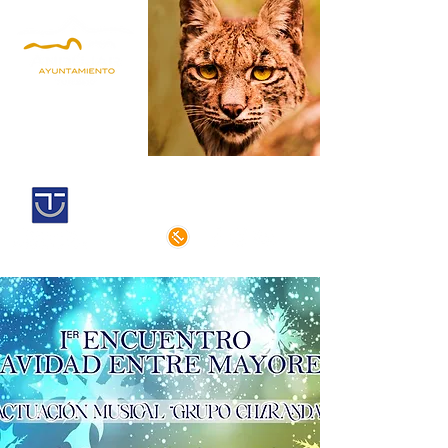
Andújar,
Iberian Lynx Land
Historic centre declarated of cultural
interest