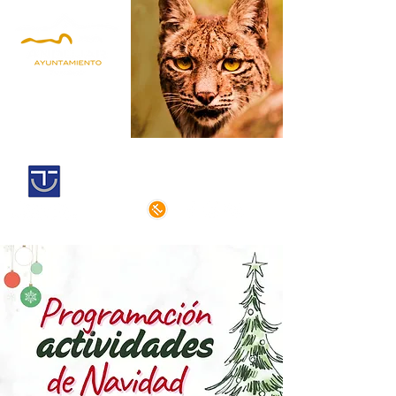
Andújar,
Iberian Lynx Land
Historic centre declarated of cultural
interest