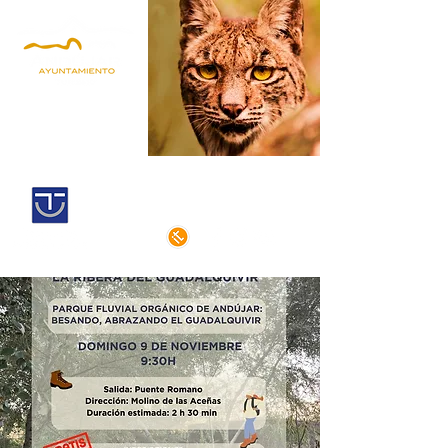
Andújar,
Iberian Lynx Land
Historic centre declarated of cultural
interest