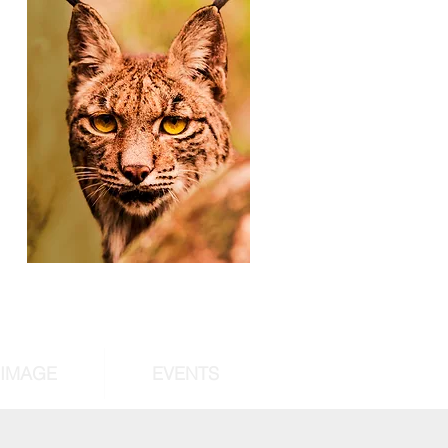
,
d
of
st
RIMAGE
EVENTS