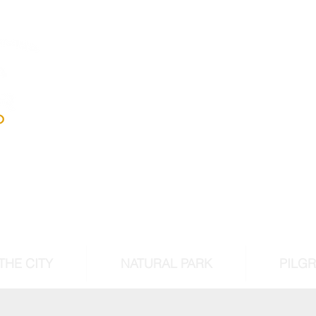
Andújar
Iberian Lynx Lan
Historic centre declarated 
cultural intere
THE CITY
NATURAL PARK
PILG