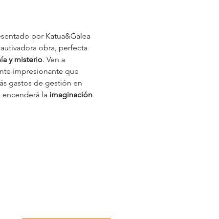
esentado por Katua&Galea 
cautivadora obra, perfecta 
ía y misterio
. Ven a 
ente impresionante que 
ás gastos de gestión en 
e encenderá la 
imaginación 