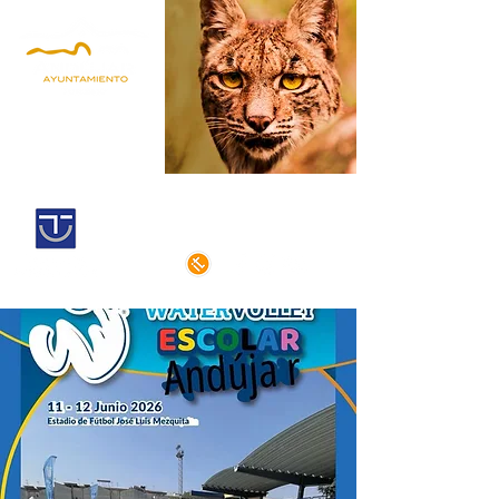
Andújar,
Iberian Lynx Land
Historic centre declarated of cultural
interest