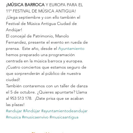
¡MÚSICA BARROCA
 Y EUROPA PARA EL 
11º FESTIVAL DE MÚSICA ANTIGUA! 
¡Llega septiembre y con ello también el 
Festival de Música Antigua Ciudad de 
Andújar! 
El concejal de Patrimonio, Manolo 
Fernandez, presente el evento en rueda de 
prensa.  Este año, desde el 
Ayuntamiento
hemos preparado una programación 
centrada en la música barroca y europea.  
¡Cuatro conciertos que estamos seguro de 
que sorprenderán al público de nuestra 
ciudad! 
También contaremos con un taller de danza 
el 5 de octubre. ¿Quieres apuntarte? Llama 
al 953 513 178.  ¡Date prisa que se acaban 
las plazas! 
#andujar
#Andújar
#ayuntamientodeandujar
#musica
#musicaenvivo
#musicaantigua