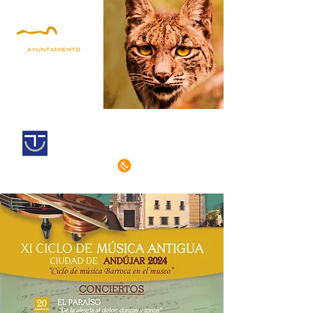
Andújar,
Iberian Lynx Land
Historic centre declarated of cultural
interest