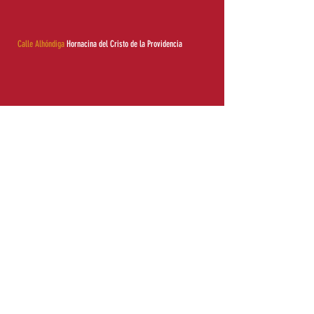
Calle Alhóndiga
Hornacina del Cristo de la Providencia
Información de Interés