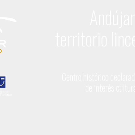
Andújar
territorio linc
Centro histórico declara
de interés cultur
NDÚJAR
PARQUE NATURAL
NUESTRA