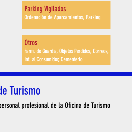
Parking Vigilado
s
Ordenación de Aparcamientos, Parkin
g
Otro
s
Farm. de Guardia, Objetos Perdidos, Correos,
Inf. al Consumidor, Cementeri
o
de Turismo
ersonal profesional de la Oficina de Turismo