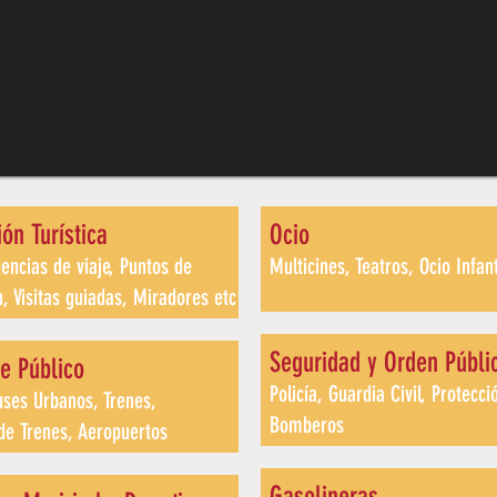
ión
Turística
O
cio
gencias de viaje, Puntos de
Multicines, Teatros, Ocio Infant
, Visitas guiadas, Miradores etc
Seguridad y Orden Públi
te
Público
Policía, Guardia Civil, Protecció
uses Urbanos, Trenes,
Bombero
s
de Trenes, Aeropuerto
s
Gasolinera
s