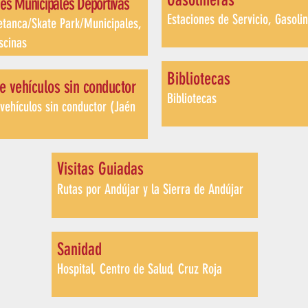
nes Municipales Deportiva
s
Estaciones de Servicio, Gasoli
etanca/Skate Park/Municipales,
scina
s
Biblioteca
s
e vehículos sin conducto
r
Bibliotecas
 vehículos sin conductor (Jaén
Visitas Guiadas
Rutas por Andújar y la Sierra de Andújar
Sanida
d
Hospital, Centro de Salud, Cruz Roj
a