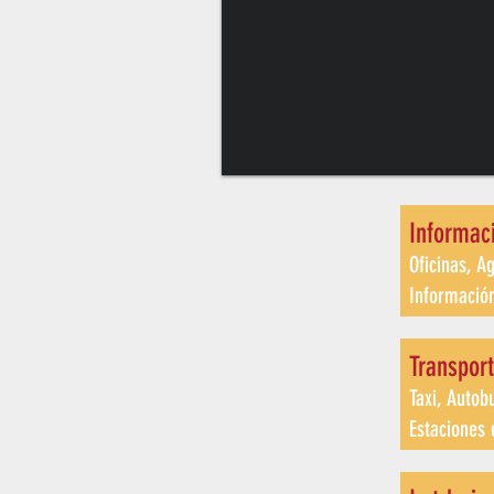
Informac
Oficinas, A
Información
Transpor
Taxi, Autob
Estaciones 