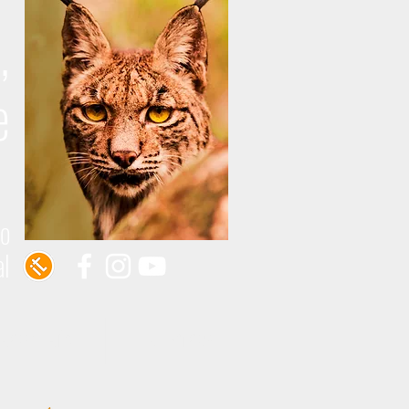
,
e
do
al
 ROMERÍA
EVENTOS