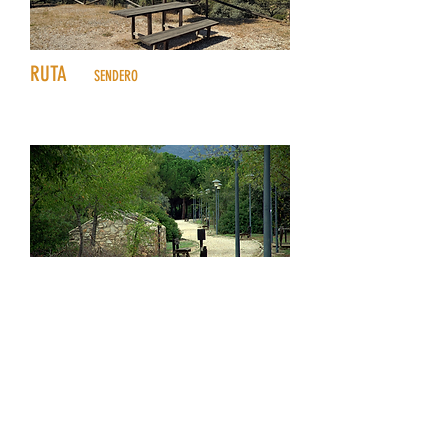
8
RUTA
SENDERO
18
Marmolejo-Centenera
9
RUTA
SENDEROS
19
/
20
/
21
/
22
/
23
Senderos periurbanos