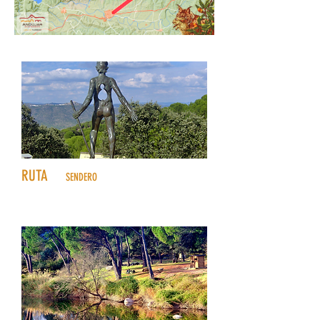
1
RUTA
SENDERO
1
Camino viejo al Santuario