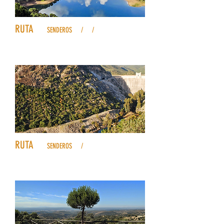
6
RUTA
SENDEROS
13
/
14
/
15
Embalse del Rumblar
7
RUTA
SENDEROS
16
/
17
Embalse Jándula-La Lancha