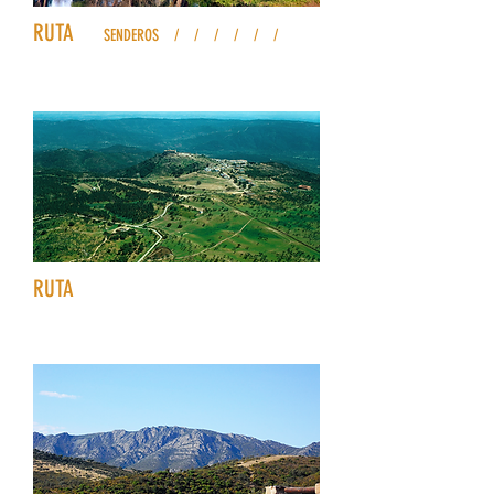
2
RUTA
SENDEROS
2
/
3
/
4
/
5
/
6
/
7
/
8
Andújar-Santuario
3
RUTA
Ruta-circular Santuario