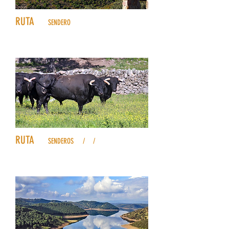
4
RUTA
SENDERO
9
Norte, hacia Sierra Quintana
5
RUTA
SENDEROS
10
/
11
/
12
Ruta del Toro Bravo