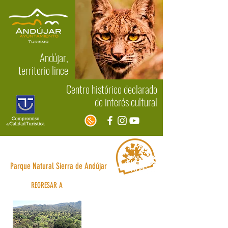
Andújar,
territorio lince
Centro histórico declarado
de interés cultural
Rutas
Parque Natural Sierra de Andújar
REGRESAR A
Parque Natural