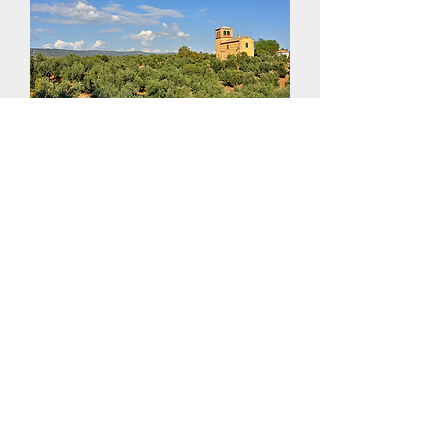
21
TRAIL
De los Cuellos
22
TRAIL
Circuito Cercado del Ciprés