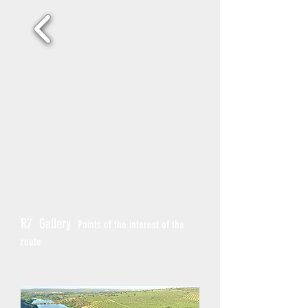
R7 Gallery
Points of the interest of the
route