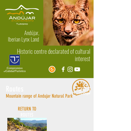
Andújar,
Iberian Lynx Land
Historic centre declarated of cultural
interest
Routes
Mountain range of Andujar Natural Park
RETURN TO
ROUTES