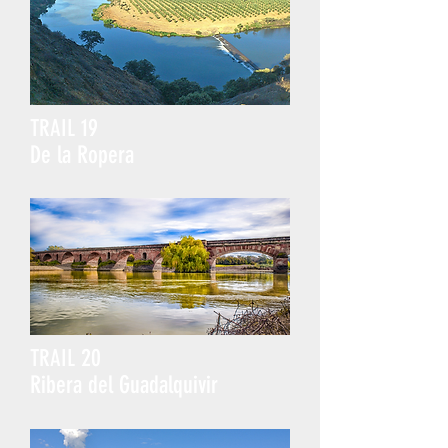
19
TRAIL
De la Ropera
20
TRAIL
Ribera del Guadalquivir