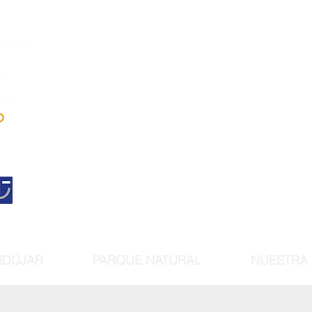
Andújar
territorio linc
Centro histórico declara
de interés cultur
NDÚJAR
PARQUE NATURAL
NUESTRA