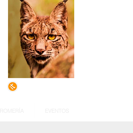
,
e
do
al
 ROMERÍA
EVENTOS