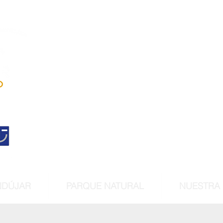
Andújar
territorio linc
Centro histórico declara
de interés cultur
NDÚJAR
PARQUE NATURAL
NUESTRA