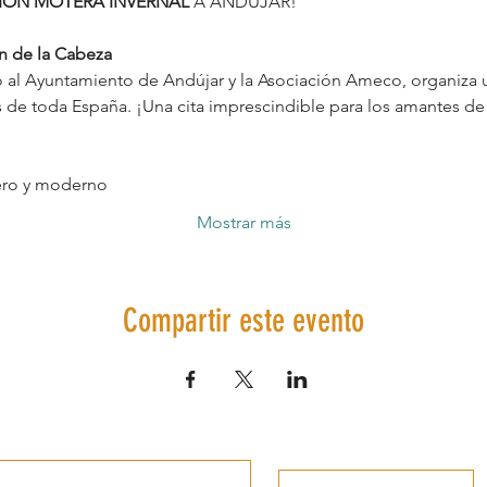
ÓN MOTERA INVERNAL
 A ANDÚJAR!
en de la Cabeza
o al Ayuntamiento de Andújar y la Asociación Ameco, organiza 
de toda España. ¡Una cita imprescindible para los amantes de 
ero y moderno
Mostrar más
Compartir este evento
Información de Interés
Valora el destino