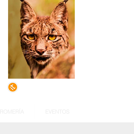
,
e
do
al
 ROMERÍA
EVENTOS