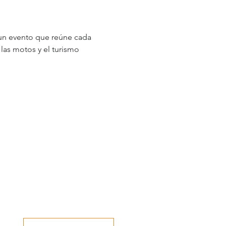
un evento que reúne cada 
las motos y el turismo 
Danos tu opinión...