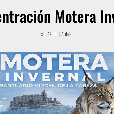
ntración Motera In
sáb, 14 feb
  |  
Andújar