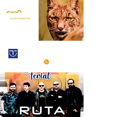
Andújar,
territorio lince
Centro histórico declarado
de interés cultural