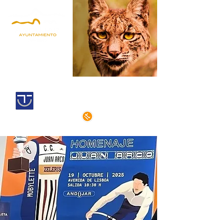
Andújar,
territorio lince
Centro histórico declarado
de interés cultural