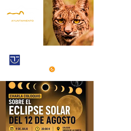
Andújar,
territorio lince
Centro histórico declarado
de interés cultural