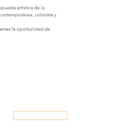
uesta artística de la 
contemporánea, colorista y 
tantes la oportunidad de 
Danos tu opinión...