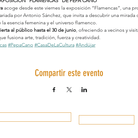
XPOSICIÓN “FLAMENCAS” DE PEPA CANO
ra
 acoge desde este viernes la exposición “Flamencas”, una prop
riada por Antonio Sánchez, que invita a descubrir una mirada 
 la esencia femenina y el universo flamenco.
ierta al público hasta el 30 de junio
, ofreciendo a vecinos y visi
e fusiona arte, tradición, fuerza y creatividad.
cas
#PepaCano
#CasaDeLaCultura
#Andújar﻿
Compartir este evento
Información de Interés
Valora el destino