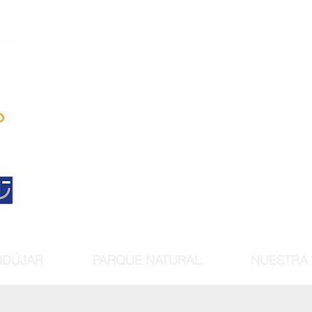
Andújar
territorio linc
Centro histórico declara
de interés cultur
NDÚJAR
PARQUE NATURAL
NUESTRA