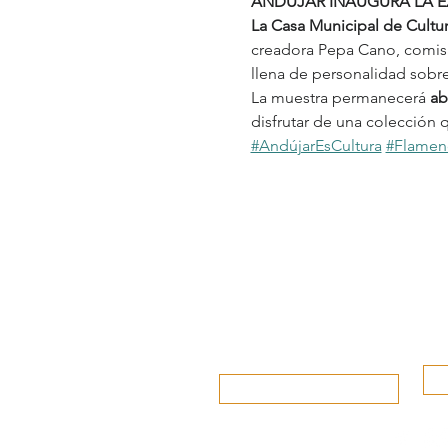
ANDÚJAR INAUGURA LA E
La Casa Municipal de Cultu
creadora Pepa Cano, comisa
llena de personalidad sobre
La muestra permanecerá 
ab
disfrutar de una colección qu
#AndújarEsCultura
#Flamen
www.andujar.es