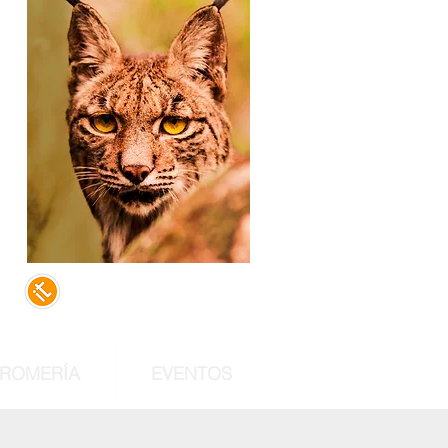
,
e
do
al
 ROMERÍA
EVENTOS