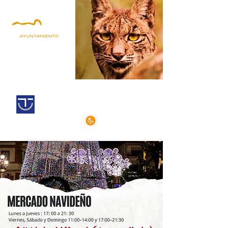
Andújar,
territorio lince
Centro histórico declarado
de interés cultural