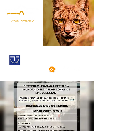
Andújar,
territorio lince
Centro histórico declarado
de interés cultural