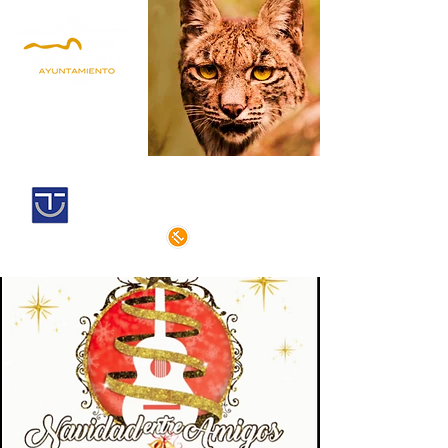
Andújar,
territorio lince
Centro histórico declarado
de interés cultural