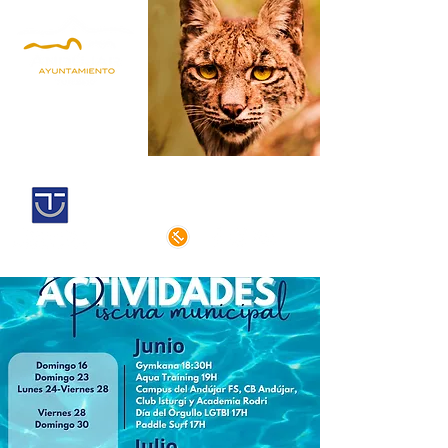
Andújar,
territorio lince
Centro histórico declarado
de interés cultural