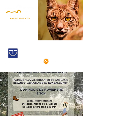
Andújar,
territorio lince
Centro histórico declarado
de interés cultural