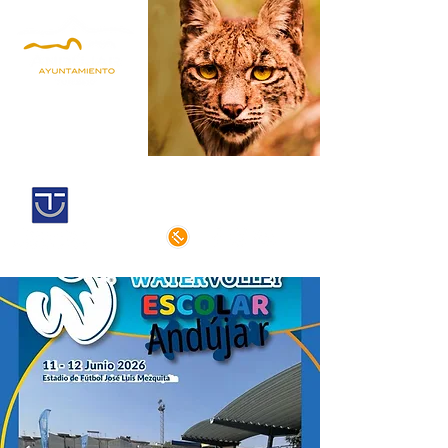
Andújar,
territorio lince
Centro histórico declarado
de interés cultural