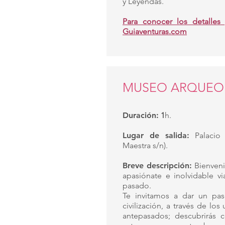
y Leyendas.
Para conocer los detalles 
Guiaventuras.co
m
MUSEO ARQUE
Duración:
1
h.
Lugar de salida:
Palacio
Maestra s/n).
Breve descripción:
Bienveni
apasiónate e inolvidable v
pasado.
Te invitamos a dar un pas
civilización, a través de lo
antepasados; descubrirá