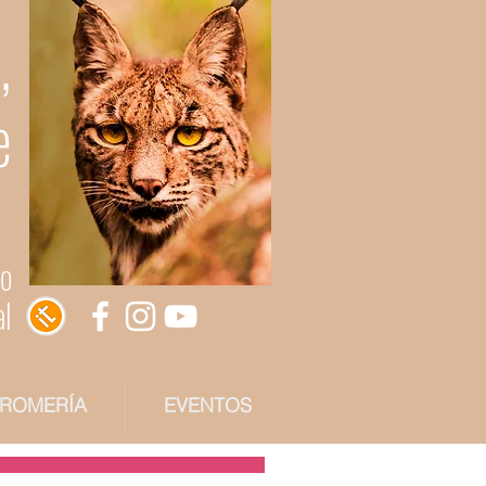
,
e
do
al
 ROMERÍA
EVENTOS