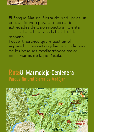
El Parque Natural Sierra de Andújar es un
enclave idóneo para la práctica de
actividades de bajo impacto ambiental
como el senderismo o la bicicleta de
monaña.
Posee itinerarios que muestran el
esplendor paisajístico y faunístico de uno
de los bosques mediterráneos mejor
conservados de la península.
Ruta
8
Marmolejo-Centenera
Parque Natural Sierra de Andújar