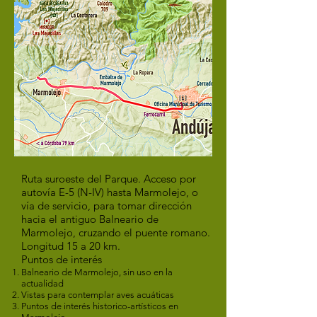
Ruta suroeste del Parque. Acceso por
autovía E-5 (N-IV) hasta Marmolejo, o
vía de servicio, para tomar dirección
hacia el antiguo Balneario de
Marmolejo, cruzando el puente romano.
Longitud 15 a 20 km.
Puntos de interés
Balneario de Marmolejo, sin uso en la
actualidad
Vistas para contemplar aves acuáticas
Puntos de interés historico-artísticos en