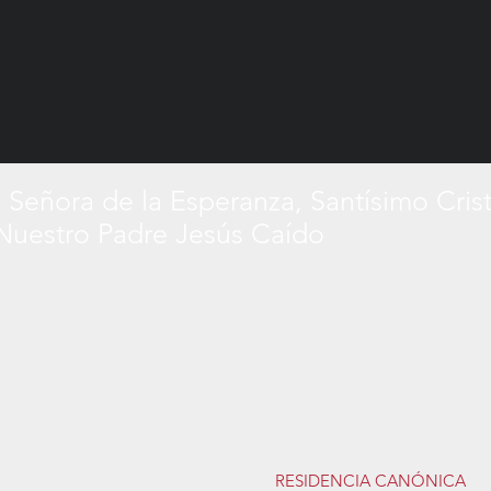
 Señora de la Esperanza, Santísimo Cris
 Nuestro Padre Jesús Caído
RESIDENCIA CANÓNICA