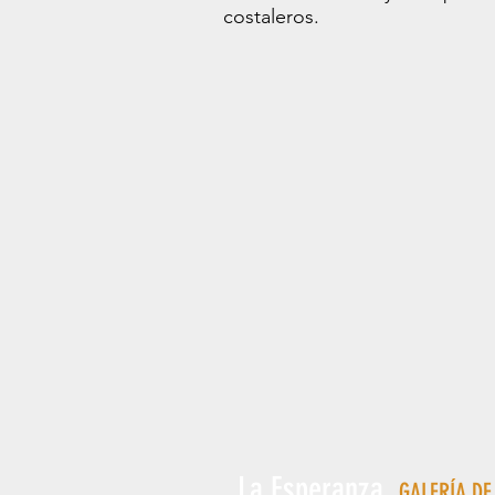
costaleros.
La Esperanza
GALERÍA DE