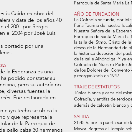
Parroquia de Santa María La 
esús Caído es obra del
AÑO DE FUNDACIÓN
lera y data de los años 40
La Cofradía se funda, por inic
Peña Taurina de nuestra local
n el 2001 por Sergio
Nuestra Señora de la Esperanz
en el 2004 por José Luis
Parroquia de Santa María La 
la talla del Stmo. Cristo de l
es portado por una
deseo de la Hermandad de pl
leras.
la histórica devoción del pue
de la calle Alhóndiga. Y ya en
Cofradía de Nuestro Padre Je
nza
de los Dolores del Convento
de la Esperanza es una
y reorganizada en 1947.
e ha podido constatar su
nciana, pero su autoría no
TRAJE DE ESTATUTOS
, diversas fuentes la
Túnica blanca y capa del mis
arcés. Fue restaurada en
Cofradía, y antifaz de tercio
además de calcetín blanco y 
n cuyo techo se ubica la
no y que representa la
SALIDA
21:45 h. por la puerta sur de 
tular de la Parroquia de
Mayor. Regresa al Templo sobr
de palio calza 30 hermanos