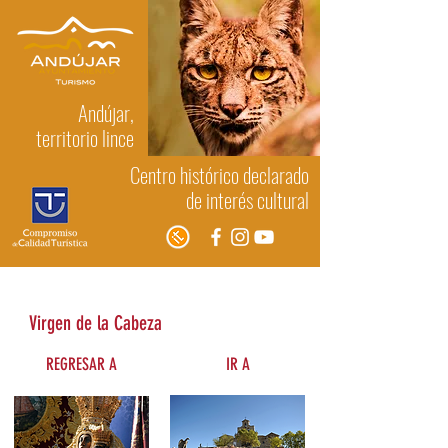
Andújar,
territorio lince
Centro histórico declarado
de interés cultural
Historia y Literatura
Virgen de la Cabeza
REGRESAR A
IR A
Virgen de la Cabeza
Basílica Santuario