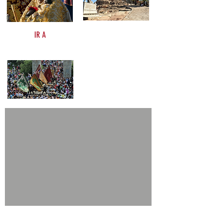
IR A
Romería Virgen de
la Cabeza