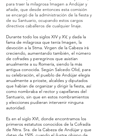
para traer la milagrosa Imagen a Andújar y
añade, que desde entonces esta comisión
se encargó de la administración de la fiesta y
de su Santuario, ocupando estos cargos
directivos caballeros de cualquier linaje.
Durante todo los siglos XIV y XV, y dada la
fama de milagrosa que tenía Imagen, la
devoción a la Stma. Virgen de la Cabeza irá
creciendo, aumentando también, el número
de cofrades y peregrinos que asistían
anualmente a su Romería, siendo la más
antigua conocida. Según Salcedo Olid, para
su celebración, el pueblo de Andújar elegía
anualmente a prioste, alcaldes y diputados
que habían de organizar y dirigir la fiesta, así
como nombraba el rector y capellanes del
Santuario, sin que en estos nombramientos
y elecciones pudieran intervenir ninguna
autoridad.
Es en el siglo XVI, donde encontramos los
primeros estatutos conocidos de la Cofradía
de Ntra. Sra. de la Cabeza de Andújar y que
datan de 1505, cuando el ilustre obispo de