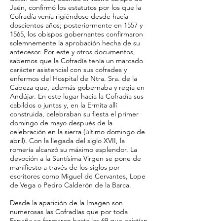
Jaén, confirmó los estatutos por los que la
Cofradía venía rigiéndose desde hacía
doscientos años; posteriormente en 1557 y
1565, los obispos gobernantes confirmaron
solemnemente la aprobación hecha de su
antecesor. Por este y otros documentos,
sabemos que la Cofradía tenía un marcado
carácter asistencial con sus cofrades y
enfermos del Hospital de Ntra. Sra. de la
Cabeza que, además gobernaba y regia en
Andújar. En este lugar hacia la Cofradía sus
cabildos o juntas y, en la Ermita allí
construida, celebraban su fiesta el primer
domingo de mayo después de la
celebración en la sierra (último domingo de
abril). Con la llegada del siglo XVII, la
romería alcanzó su máximo esplendor. La
devoción a la Santísima Virgen se pone de
manifiesto a través de los siglos por
escritores como Miguel de Cervantes, Lope
de Vega o Pedro Calderón de la Barca.
Desde la aparición de la Imagen son
numerosas las Cofradías que por toda
España se formaron hasta las 69 que existían