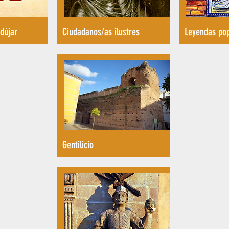
dújar
Ciudadanos/as ilustres
Leyendas po
Gentilicio