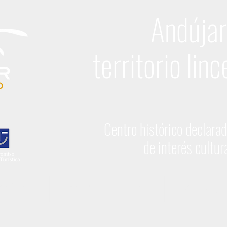
Andújar
territorio linc
Centro histórico declara
de interés cultur
NDÚJAR
PARQUE NATURAL
NUESTRA