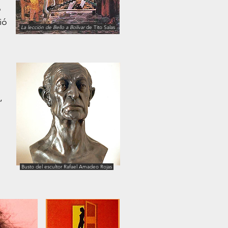
ó
ió
La lección de Bello a Bolívar
de Tito Salas
,
Busto del escultor Rafael Amadeo Rojas