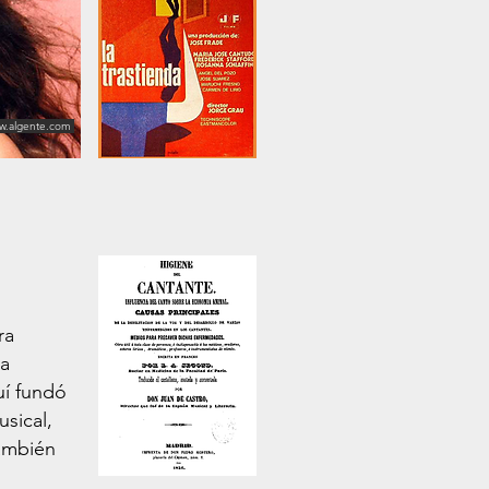
w.algente.com
ra
 a
uí fundó
sical,
ambién