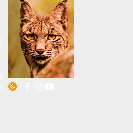
,
e
do
al
 ROMERÍA
EVENTOS