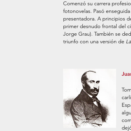
Comenzó su carrera profesio
fotonovelas. Pasó enseguida a
presentadora. A principios d
primer desnudo frontal del c
Jorge Grau). También se dedic
triunfo con una versión de
La
Jua
Tom
car
Espa
algu
co
dej