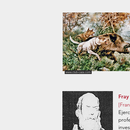
www.club-caza.com
Fray
[Fra
Ejerc
prof
inve