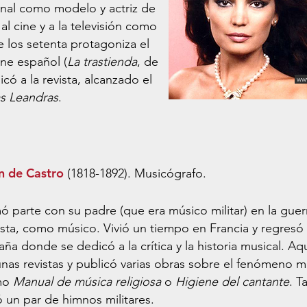
nal como modelo y actriz de
l cine y a la televisión como
e los setenta protagoniza el
ine español (
La trastienda
, de
ó a la revista, alcanzado el
ww
s Leandras
.
n de Castro
(1818-1892). Musicógrafo.
ó parte con su padre (que era músico militar) en la guer
lista, como músico. Vivió un tiempo en Francia y regresó
ña donde se dedicó a la crítica y la historia musical. Aq
nas revistas y publicó varias obras sobre el fenómeno mu
mo
Manual de música religiosa
o
Higiene del cantante
. T
ó un par de himnos militares.