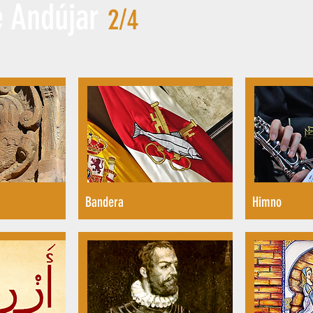
e Andújar
2/4
Bandera
Himno