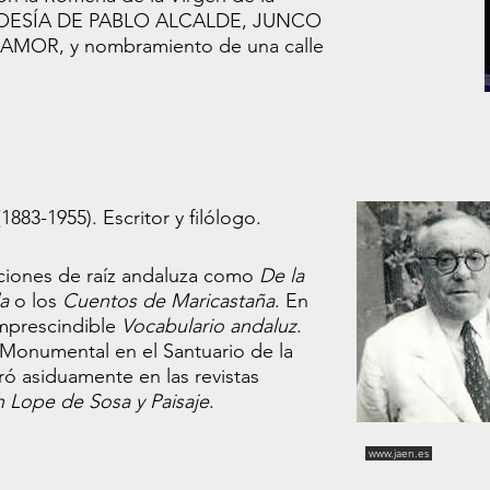
A POESÍA DE PABLO ALCALDE, JUNCO
MOR, y nombramiento de una calle
1883-1955). Escritor y filólogo.
ciones de raíz andaluza como
De la
la
o los
Cuentos de Maricastaña
. En
imprescindible
Vocabulario andaluz
.
 Monumental en el Santuario de la
ó asiduamente en las revistas
 Lope de Sosa y Paisaje
.
www.jaen.es