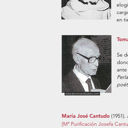
elog
cargo
en t
Tomá
Se d
dond
ante
Perla
poét
www.jienensesilustres.com
María José Cantudo
(1951). 
[Mª Purificación Josefa Cant