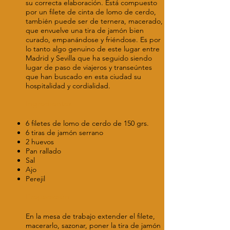
su correcta elaboración. Está compuesto
por un filete de cinta de lomo de cerdo,
también puede ser de ternera, macerado,
que envuelve una tira de jamón bien
curado, empanándose y friéndose. Es por
lo tanto algo genuino de este lugar entre
Madrid y Sevilla que ha seguido siendo
lugar de paso de viajeros y transeúntes
que han buscado en esta ciudad su
hospitalidad y cordialidad.
Ingredientes
6 filetes de lomo de cerdo de 150 grs.
6 tiras de jamón serrano
2 huevos
Pan rallado
Sal
Ajo
Perejil
Preparación
En la mesa de trabajo extender el filete,
macerarlo, sazonar, poner la tira de jamón