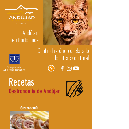
Andújar,
territorio lince
Centro histórico declarado
de interés cultural
Recetas
Gastronomía de Andújar
REGRESAR A
Gastronomía