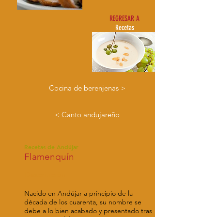
REGRESAR A
Recetas
Cocina de berenjenas >
< Canto andujareño
Recetas de Andújar
Flamenquín
Descripción
Nacido en Andújar a principio de la
década de los cuarenta, su nombre se
debe a lo bien acabado y presentado tras