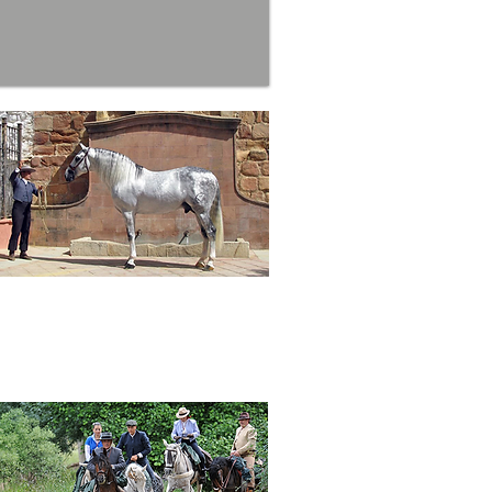
ducab
urso Morfológico-Funcional