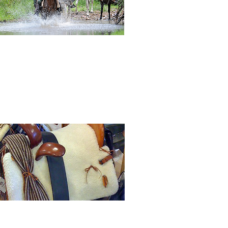
ividades
ballo
presas