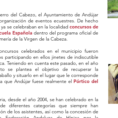
Cerro del Cabezo, el Ayuntamiento de Andújar
a organización de eventos ecuestres. De hecho
Act
concursos de
 ya se celebraban en la localidad
cuela Española
dentro del programa oficial de
a ca
omería de la Virgen de la Cabeza.
oncursos celebrados en el municipio fueron
participando en ellos jinetes de indiscutible
tica. Teniendo en cuenta este pasado, en el año
to se plantea el objetivo de recuperar la
ballo y situarlo en el lugar que le corresponde
Pórtico del
era que Andújar fuese realmente el
oria, desde el año 2004, se han celebrado en la
 de diferentes categorías que siempre han
Em
ación de los asistentes, así como la concesión de
a Federación Andaluza de Hípica por la