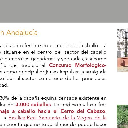
en Andalucía
 es un referente en el mundo del caballo. La
 situarse en el centro del sector del caballo
 de numerosas ganaderías y yeguadas, así como
Concurso Morfológico-
año del tradicional
ne como principal objetivo impulsar la arraigada
An
solidar al sector como uno de los principales
udad.
Conc
 30% de la cabaña equina censada existente en
3.000 caballos
edor de
. La tradición y las cifras
inaje a caballo hacia el Cerro del Cabezo
,
a la
Basílica-Real Santuario de la Virgen de la
r en cuenta que no todo el mundo puede hacer