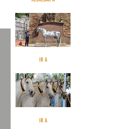
Andújar ecuestre
IR A
Anducab
IR A
Empresas sobre el caballo