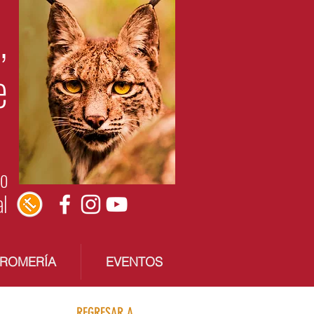
,
e
do
al
 ROMERÍA
EVENTOS
REGRESAR A