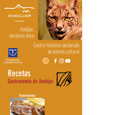
Andújar,
territorio lince
Centro histórico declarado
de interés cultural
Recetas
Gastronomía de Andújar
REGRESAR A
Gastronomía