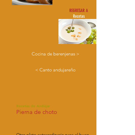
REGRESAR A
Recetas
Cocina de berenjenas >
< Canto andujareño
Recetas de Andújar
Pierna de choto
Descripción
Otro plato extraordinario para el buen